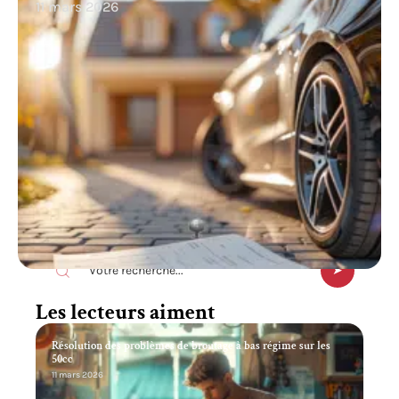
11 mars 2026
Recherche
Les lecteurs aiment
Résolution des problèmes de broutage à bas régime sur les
50cc
11 mars 2026