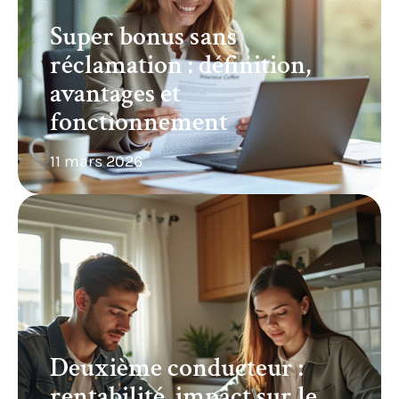
Super bonus sans
réclamation : définition,
avantages et
fonctionnement
11 mars 2026
Deuxième conducteur :
rentabilité, impact sur le