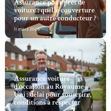
Assurance pour prêt de
voiture : quelle couverture
pour un autre conducteur ?
11 mars 2026
Assurance voiture
d’occasion au Royaume-
Uni : délai pour souscrire,
conditions à respecter