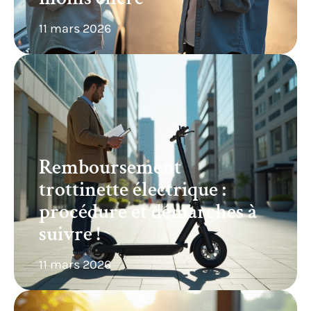
11 mars 2026
Remboursement
trottinette électrique :
procédure et démarches à
suivre !
11 mars 2026