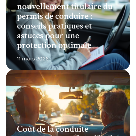
nouvellement titulaire du
permis de conduire :
conseils pratiques et
astuces pour une
protection optimale
11 mars 2026
Coût de la conduite