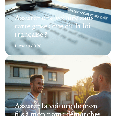
Assurer une voiture sans
carte grise : que dit la loi
française ?
11 mars 2026
Assurer la voiture de mon
fils à mon nom : démarches