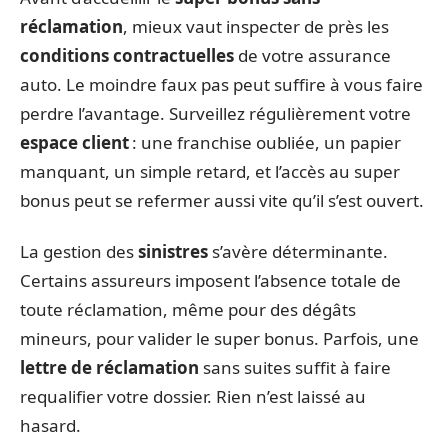
réclamation
, mieux vaut inspecter de près les
conditions contractuelles
de votre assurance
auto. Le moindre faux pas peut suffire à vous faire
perdre l’avantage. Surveillez régulièrement votre
espace client
: une franchise oubliée, un papier
manquant, un simple retard, et l’accès au super
bonus peut se refermer aussi vite qu’il s’est ouvert.
La gestion des
sinistres
s’avère déterminante.
Certains assureurs imposent l’absence totale de
toute réclamation, même pour des dégâts
mineurs, pour valider le super bonus. Parfois, une
lettre de réclamation
sans suites suffit à faire
requalifier votre dossier. Rien n’est laissé au
hasard.