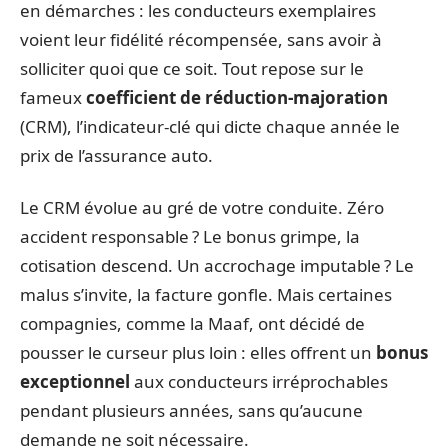
en démarches : les conducteurs exemplaires
voient leur fidélité récompensée, sans avoir à
solliciter quoi que ce soit. Tout repose sur le
fameux
coefficient de réduction-majoration
(CRM), l’indicateur-clé qui dicte chaque année le
prix de l’assurance auto.
Le CRM évolue au gré de votre conduite. Zéro
accident responsable ? Le bonus grimpe, la
cotisation descend. Un accrochage imputable ? Le
malus s’invite, la facture gonfle. Mais certaines
compagnies, comme la Maaf, ont décidé de
pousser le curseur plus loin : elles offrent un
bonus
exceptionnel
aux conducteurs irréprochables
pendant plusieurs années, sans qu’aucune
demande ne soit nécessaire.