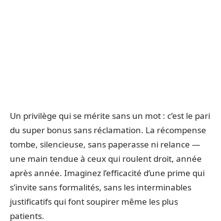
Un privilège qui se mérite sans un mot : c’est le pari
du super bonus sans réclamation. La récompense
tombe, silencieuse, sans paperasse ni relance —
une main tendue à ceux qui roulent droit, année
après année. Imaginez l’efficacité d’une prime qui
s’invite sans formalités, sans les interminables
justificatifs qui font soupirer même les plus
patients.