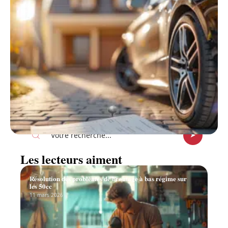
Recherche
Les lecteurs aiment
Résolution des problèmes de broutage à bas régime sur
les 50cc
11 mars 2026