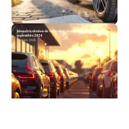
Immatriculation de véhicules : tendances et statistiques de
septembre 2024
11 mars 2026