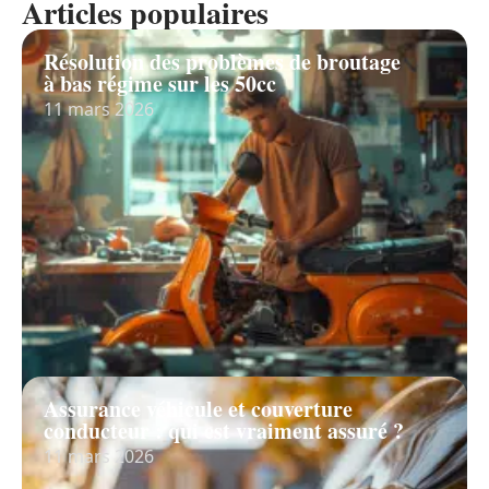
Articles populaires
Résolution des problèmes de broutage
à bas régime sur les 50cc
11 mars 2026
Assurance véhicule et couverture
conducteur : qui est vraiment assuré ?
11 mars 2026