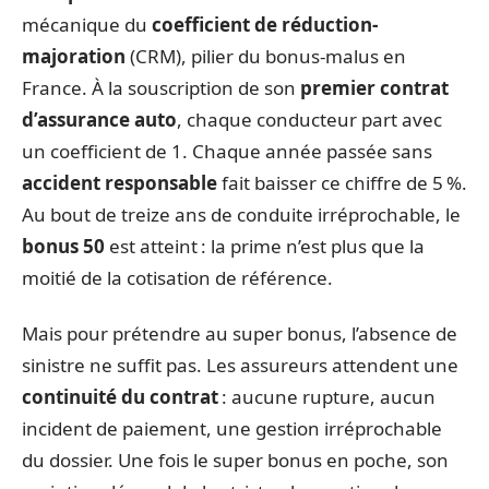
mécanique du
coefficient de réduction-
majoration
(CRM), pilier du bonus-malus en
France. À la souscription de son
premier contrat
d’assurance auto
, chaque conducteur part avec
un coefficient de 1. Chaque année passée sans
accident responsable
fait baisser ce chiffre de 5 %.
Au bout de treize ans de conduite irréprochable, le
bonus 50
est atteint : la prime n’est plus que la
moitié de la cotisation de référence.
Mais pour prétendre au super bonus, l’absence de
sinistre ne suffit pas. Les assureurs attendent une
continuité du contrat
: aucune rupture, aucun
incident de paiement, une gestion irréprochable
du dossier. Une fois le super bonus en poche, son