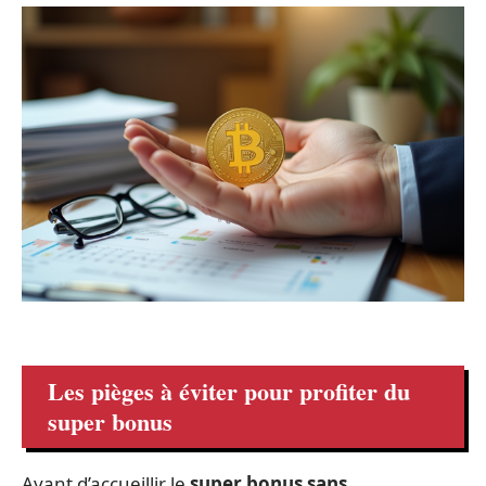
Les pièges à éviter pour profiter du
super bonus
Avant d’accueillir le
super bonus sans