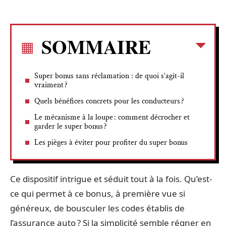
SOMMAIRE
Super bonus sans réclamation : de quoi s’agit-il
vraiment ?
Quels bénéfices concrets pour les conducteurs ?
Le mécanisme à la loupe : comment décrocher et
garder le super bonus ?
Les pièges à éviter pour profiter du super bonus
Ce dispositif intrigue et séduit tout à la fois. Qu’est-
ce qui permet à ce bonus, à première vue si
généreux, de bousculer les codes établis de
l’assurance auto ? Si la simplicité semble régner en