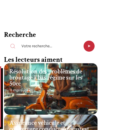
Recherche
Les lecteurs aiment
Résolution des problèmes de
broutage à bas régime sur les
50cc
11 mars 2026
Assurance véhicule et
couverture conducteur : qui est