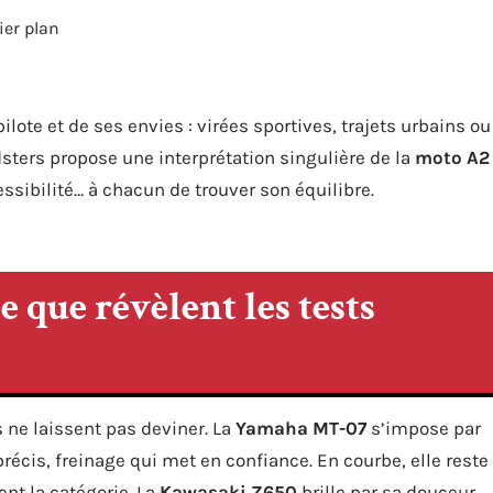
ier plan
ote et de ses envies : virées sportives, trajets urbains ou
ters propose une interprétation singulière de la
moto A2
essibilité… à chacun de trouver son équilibre.
e que révèlent les tests
s ne laissent pas deviner. La
Yamaha MT-07
s’impose par
récis, freinage qui met en confiance. En courbe, elle reste
nt la catégorie. La
Kawasaki Z650
brille par sa douceur