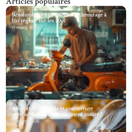
Articles populaires
Résolution des problèmes de broutage à
bas régime sur les 50cc
11 mars 2026
Assurance véhicule et couverture
conducteur : qui est vraiment assuré ?
11 mars 2026