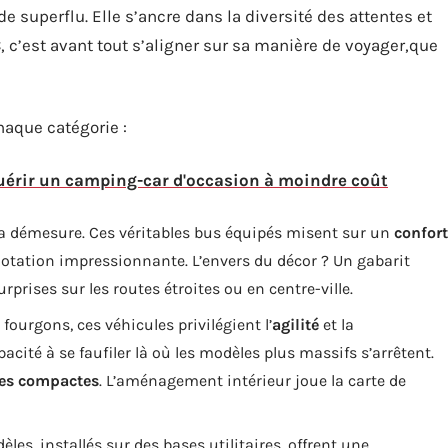
de superflu. Elle s’ancre dans la diversité des attentes et
 C, c’est avant tout s’aligner sur sa manière de voyager,que
haque catégorie :
uérir un camping-car d'occasion à moindre coût
t la démesure. Ces véritables bus équipés misent sur un
confort
dotation impressionnante. L’envers du décor ? Un gabarit
prises sur les routes étroites ou en centre-ville.
 fourgons, ces véhicules privilégient l’
agilité
et la
pacité à se faufiler là où les modèles plus massifs s’arrêtent.
es compactes
. L’aménagement intérieur joue la carte de
les, installés sur des bases utilitaires, offrent une