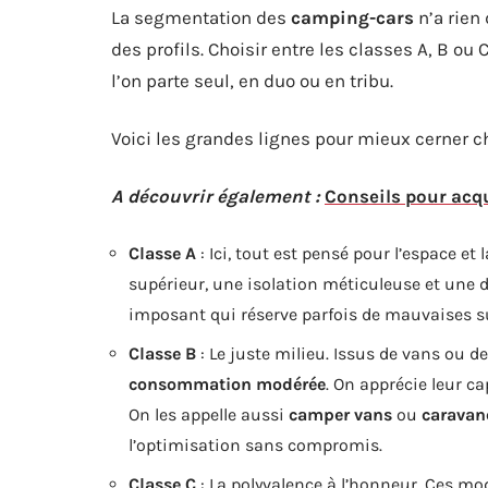
La segmentation des
camping-cars
n’a rien 
des profils. Choisir entre les classes A, B ou
l’on parte seul, en duo ou en tribu.
Voici les grandes lignes pour mieux cerner c
A découvrir également :
Conseils pour acq
Classe A
: Ici, tout est pensé pour l’espace e
supérieur, une isolation méticuleuse et une 
imposant qui réserve parfois de mauvaises sur
Classe B
: Le juste milieu. Issus de vans ou de
consommation modérée
. On apprécie leur ca
On les appelle aussi
camper vans
ou
caravan
l’optimisation sans compromis.
Classe C
: La polyvalence à l’honneur. Ces modè