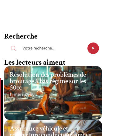
Recherche
Les lecteurs aiment
Résolution des problèmes de
broutage à bas régime sur les
50cc
11 mars 2026
Assurance véhicule et
couverture conducteur : qui est