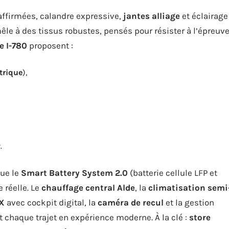
s affirmées, calandre expressive,
jantes alliage
et éclairage
le à des tissus robustes, pensés pour résister à l’épreuv
e I-780
proposent :
ctrique
),
.
que le
Smart Battery System 2.0
(batterie cellule LFP et
 réelle. Le
chauffage central Alde
, la
climatisation semi
X
avec cockpit digital, la
caméra de recul
et la gestion
haque trajet en expérience moderne. À la clé :
store