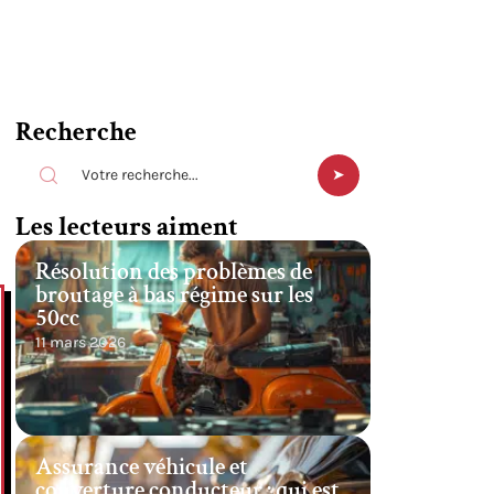
Recherche
Les lecteurs aiment
Résolution des problèmes de
broutage à bas régime sur les
50cc
11 mars 2026
Assurance véhicule et
couverture conducteur : qui est