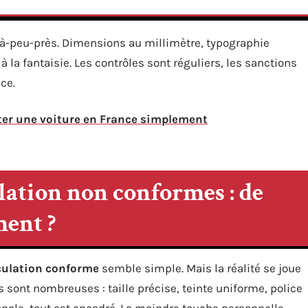
l’à-peu-près. Dimensions au millimètre, typographie
à la fantaisie. Les contrôles sont réguliers, les sanctions
ce.
ter une voiture en France simplement
ation non conformes : de
ment ?
culation conforme
semble simple. Mais la réalité se joue
s sont nombreuses : taille précise, teinte uniforme, police
gionale, tout est encadré. La moindre touche personnelle,