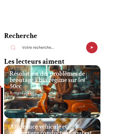
Recherche
Les lecteurs aiment
Résolution des problèmes de
broutage à bas régime sur les
50cc
11 mars 2026
Assurance véhicule et
couverture conducteur : qui est