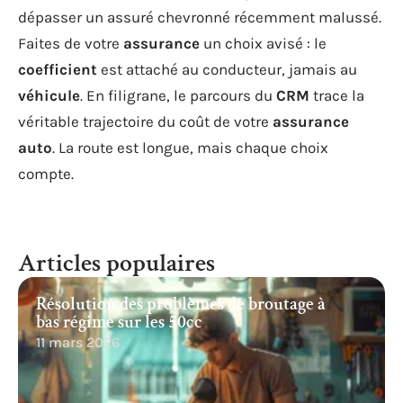
dépasser un assuré chevronné récemment malussé.
Faites de votre
assurance
un choix avisé : le
coefficient
est attaché au conducteur, jamais au
véhicule
. En filigrane, le parcours du
CRM
trace la
véritable trajectoire du coût de votre
assurance
auto
. La route est longue, mais chaque choix
compte.
Articles populaires
Résolution des problèmes de broutage à
bas régime sur les 50cc
11 mars 2026