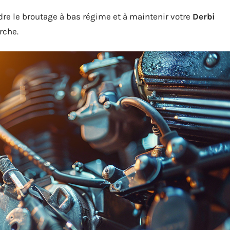
dre le broutage à bas régime et à maintenir votre
Derbi
rche.