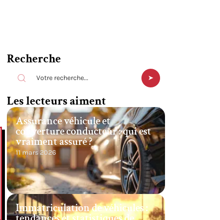
Recherche
Les lecteurs aiment
Assurance véhicule et
couverture conducteur : qui est
vraiment assuré ?
11 mars 2026
Immatriculation de véhicules :
tendances et statistiques de