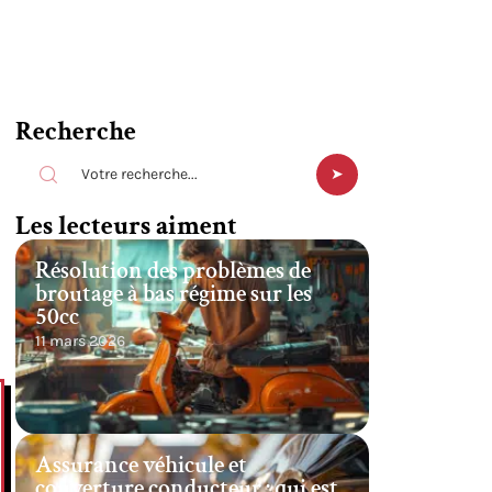
Recherche
Les lecteurs aiment
Résolution des problèmes de
broutage à bas régime sur les
50cc
11 mars 2026
Assurance véhicule et
couverture conducteur : qui est